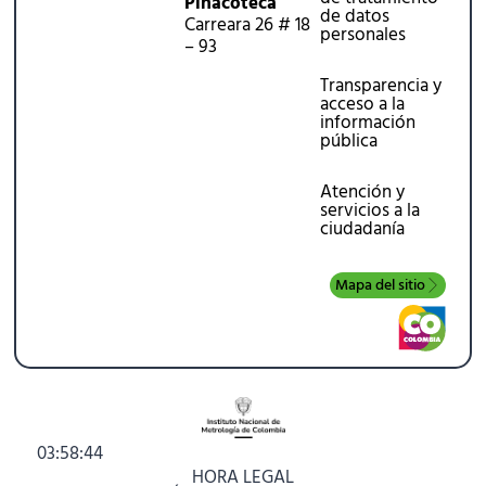
Pinacoteca
de datos
Carreara 26 # 18
personales
– 93
Transparencia y
acceso a la
información
pública
Atención y
servicios a la
ciudadanía
Mapa del sitio
03:58:45
HORA LEGAL