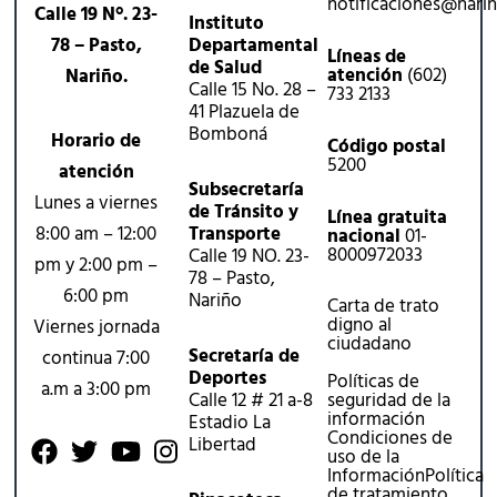
notificaciones@nari
Calle 19 N°. 23-
Instituto
78 – Pasto,
Departamental
Líneas de
de Salud
atención
(602)
Nariño.
Calle 15 No. 28 –
733 2133
41 Plazuela de
Bomboná
Horario de
Código postal
5200
atención
Subsecretaría
Lunes a viernes
de Tránsito y
Línea gratuita
8:00 am – 12:00
Transporte
nacional
01-
8000972033
Calle 19 NO. 23-
pm y 2:00 pm –
78 – Pasto,
6:00 pm
Nariño
Carta de trato
digno al
Viernes jornada
ciudadano
Secretaría de
continua 7:00
Deportes
Políticas de
a.m a 3:00 pm
Calle 12 # 21 a-8
seguridad de la
información
Estadio La
Condiciones de
Libertad
uso de la
Información
Política
de tratamiento