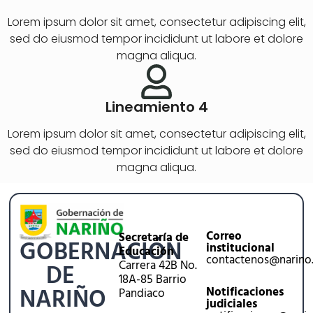
Lorem ipsum dolor sit amet, consectetur adipiscing elit,
sed do eiusmod tempor incididunt ut labore et dolore
magna aliqua.
Lineamiento 4
Lorem ipsum dolor sit amet, consectetur adipiscing elit,
sed do eiusmod tempor incididunt ut labore et dolore
magna aliqua.
Correo
Secretaría de
GOBERNACIÓN
institucional
Educación
contactenos@narino
Carrera 42B No.
DE
18A-85 Barrio
NARIÑO
Notificaciones
Pandiaco
judiciales