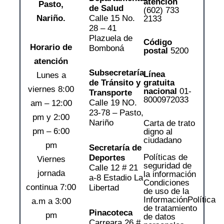
atención
Pasto,
de Salud
(602) 733
Calle 15 No.
Nariño.
2133
28 – 41
Plazuela de
Código
Horario de
Bomboná
postal
5200
atención
Subsecretaría
Línea
Lunes a
gratuita
de Tránsito y
viernes 8:00
nacional
01-
Transporte
8000972033
Calle 19 NO.
am – 12:00
23-78 – Pasto,
pm y 2:00
Nariño
Carta de trato
pm – 6:00
digno al
ciudadano
pm
Secretaría de
Políticas de
Deportes
Viernes
seguridad de
Calle 12 # 21
jornada
la información
a-8 Estadio La
Condiciones
continua 7:00
Libertad
de uso de la
Información
Política
a.m a 3:00
de tratamiento
Pinacoteca
pm
de datos
Carreara 26 #