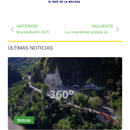
ANTERIOR
SIGUIENTE
Prev
Nex
BioexpoNariño 2025
La conectividad gratuita ya está mejorando la vida de más de 4.000 habitantes de la vereda Chajal…
ÚLTIMAS NOTICIAS
Noticias