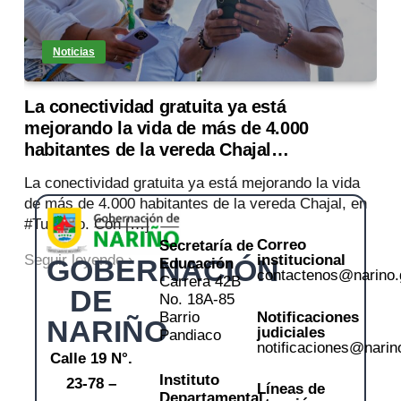
Noticias
La conectividad gratuita ya está
mejorando la vida de más de 4.000
habitantes de la vereda Chajal…
La conectividad gratuita ya está mejorando la vida
de más de 4.000 habitantes de la vereda Chajal, en
#Tumaco. Con […]
Correo
Secretaría de
institucional
Seguir leyendo ›
GOBERNACIÓN
Educación
contactenos@narino.
Carrera 42B
DE
No. 18A-85
Notificaciones
Barrio
NARIÑO
judiciales
Pandiaco
notificaciones@narin
Calle 19 N°.
Instituto
23-78 –
Líneas de
Departamental