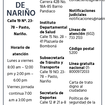
Carrera 42B No.
DE
18A-85 Barrio
NARIÑO
Notificaciones
Pandiaco
judiciales
notificaciones@nari
Calle 19 N°. 23-
Instituto
78 – Pasto,
Departamental
Líneas de
de Salud
atención
(602)
Nariño.
Calle 15 No. 28 –
733 2133
41 Plazuela de
Bomboná
Horario de
Código postal
5200
atención
Subsecretaría
Lunes a viernes
de Tránsito y
Línea gratuita
8:00 am – 12:00
Transporte
nacional
01-
8000972033
Calle 19 NO. 23-
pm y 2:00 pm –
78 – Pasto,
6:00 pm
Nariño
Carta de trato
digno al
Viernes jornada
ciudadano
Secretaría de
continua 7:00
Deportes
Políticas de
a.m a 3:00 pm
Calle 12 # 21 a-8
seguridad de la