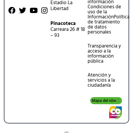
información
Estadio La
Condiciones de
Libertad
uso de la
Información
Política
de tratamiento
Pinacoteca
de datos
Carreara 26 # 18
personales
– 93
Transparencia y
acceso a la
información
pública
Atención y
servicios a la
ciudadanía
Mapa del sitio